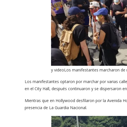
meras imágenes de ‘Velvet
Fabiola Guajardo e Iván 
y videoLos manifestantes marcharon de m
perio’
alfombra roja...
Los manifestantes optaron por marchar por varias calle
02/09/2025
en el City Hall, después continuaron y se dispersaron e
Mientras que en Hollywood desfilaron por la Avenida Ho
presencia de La Guardia Nacional.