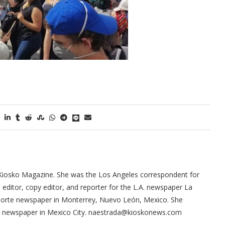
tor of the
Tu voz importa ¡Sal a votar!
11/03/2025
Kiosko Magazine. She was the Los Angeles correspondent for
ditor, copy editor, and reporter for the L.A. newspaper La
 Norte newspaper in Monterrey, Nuevo León, Mexico. She
ma newspaper in Mexico City. naestrada@kioskonews.com