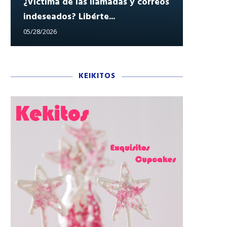
¿Víctima de las llamadas y correos
indeseados? Libérte...
Reclam
05/28/2026
05/27/202
KEIKITOS