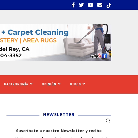
ENTES MIXTECAS DE VIOLENCIA DOMÉSTICA EN...
KIKI ARBALLO: EL HOMB
GASTRONOMÍA
OPINIÓN
OTROS
NEWSLETTER
Suscríbete a nuestro Newsletter y recibe