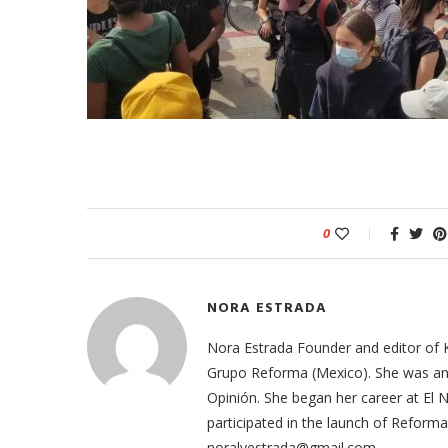
odarte habla sobre su
A former acting direc
 en ‘Casi...
CDC claims...
03/18/2026
0
NORA ESTRADA
Nora Estrada Founder and editor of 
Grupo Reforma (Mexico). She was an e
Opinión. She began her career at El
participated in the launch of Refor
noralyestrada@gmail.com