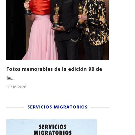
Fotos memorables de la edición 98 de
Honran a 
la...
Desfile...
03/16/2026
11/04/2025
SERVICIOS MIGRATORIOS